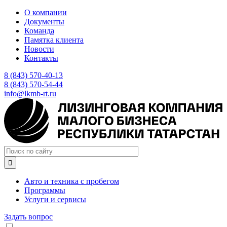
Перейти
О компании
к
Документы
основному
Команда
содержанию
Памятка клиента
Новости
Контакты
8 (843) 570-40-13
8 (843) 570-54-44
info@lkmb-rt.ru

Авто и техника с пробегом
Программы
Услуги и сервисы
Задать вопрос