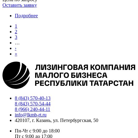
Оставить заявку
Подробнее
о
Самосвал
Страница
1
SAIC-
Страница
2
IVEСO
Нумерация
Страница
3
(HONGYAN)
страниц
…
8x4
Следующая
›
страница
Последняя
»
страница
8 (843) 570-40-13
8 (843) 570-54-44
8 (966) 240-44-11
info@lkmb-rt.ru
420107, г. Казань, ул. Петербургская, 50
Пн-Чт с 9:00 до 18:00
Пт с 9:00 до 17:00