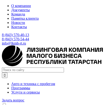
Перейти
О компании
к
Документы
основному
Команда
содержанию
Памятка клиента
Новости
Контакты
8 (843) 570-40-13
8 (843) 570-54-44
info@lkmb-rt.ru

Авто и техника с пробегом
Программы
Услуги и сервисы
Задать вопрос