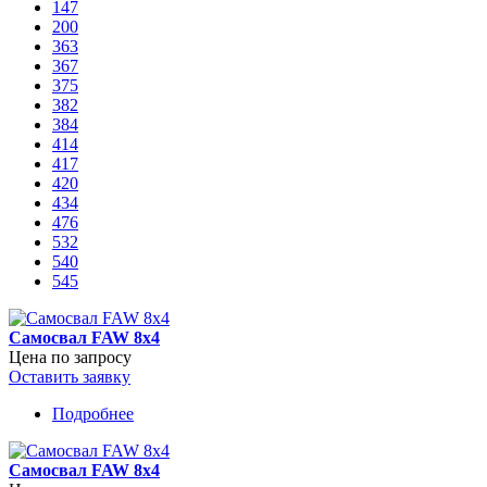
147
200
363
367
375
382
384
414
417
420
434
476
532
540
545
Самосвал FAW 8х4
Цена по запросу
Оставить заявку
Подробнее
о
Самосвал
FAW
Самосвал FAW 8х4
8х4