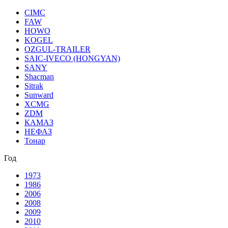
CIMC
FAW
HOWO
KOGEL
OZGUL-TRAILER
SAIC-IVEСO (HONGYAN)
SANY
Shacman
Sitrak
Sunward
XCMG
ZDM
КАМАЗ
НЕФАЗ
Тонар
Год
1973
1986
2006
2008
2009
2010