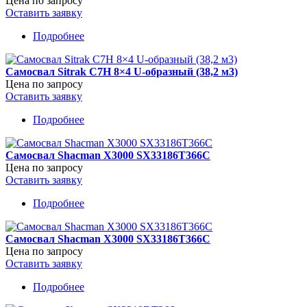
Цена по запросу
Оставить заявку
Подробнее
о
Самосвал
FAW
Самосвал Sitrak C7H 8×4 U-образный (38,2 м3)
8×4
Цена по запросу
Оставить заявку
Подробнее
о
Самосвал
Sitrak
Самосвал Shacman X3000 SX33186T366C
C7H
Цена по запросу
8×4
Оставить заявку
U-
образный
Подробнее
о
(38,2
Самосвал
м3)
Shacman
Самосвал Shacman X3000 SX33186T366C
X3000
Цена по запросу
SX33186T366C
Оставить заявку
Подробнее
о
Самосвал