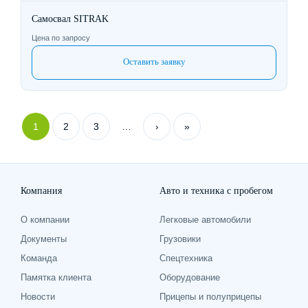
Самосвал SITRAK
Цена по запросу
Оставить заявку
Нумерация
1
2
3
…
›
»
Страница
Страница
Страница
Следующая
Последняя
страниц
страница
страница
Компания
Авто и техника с пробегом
О компании
Легковые автомобили
Документы
Грузовики
Команда
Спецтехника
Памятка клиента
Оборудование
Новости
Прицепы и полуприцепы