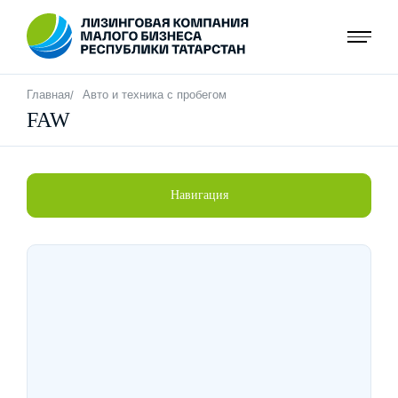
Перейти
к
основному
содержанию
Строка
Главная
Авто и техника с пробегом
FAW
навигации
Навигация