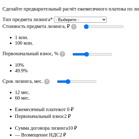
Z3317V386GE1
Сделайте предварительный расчёт ежемесячного платежа по л
Тип предмета лизинга
*
Стоимость предмета лизинга, ₽
?
1 млн.
100 млн.
Первоначальный взнос, %
?
10%
49.9%
Срок лизинга, мес.
?
12 мес.
60 мес.
Калькуляция
Ежемесячный платеж
от 0 ₽
Первоначальный взнос
2 ₽
Сумма договора лизинга
10 ₽
— Возмещение НДС
2 ₽