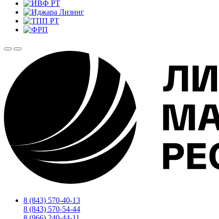
8 (843) 570-40-13
8 (843) 570-54-44
8 (966) 240-44-11