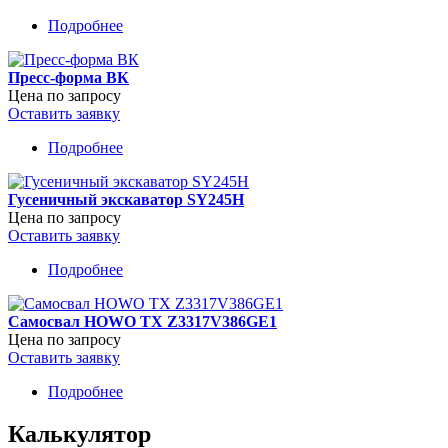
Подробнее
о
ПРИЦЕП
САМОСВАЛЬНЫЙ
Пресс-форма ВК
8595-
Цена по запросу
42
Оставить заявку
Подробнее
о
Пресс-
форма
Гусеничный экскаватор SY245H
ВК
Цена по запросу
Оставить заявку
Подробнее
о
Гусеничный
экскаватор
Самосвал HOWO TX Z3317V386GE1
SY245H
Цена по запросу
Оставить заявку
Подробнее
о
Самосвал
HOWO
Калькулятор
TX